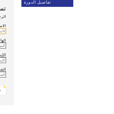
تفاصيل الدورة
تس
الرج
الاس
الها
الإي
الش
ت